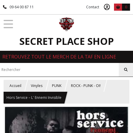
09 64 00 87 11
Contact
0
SECRET PLACE SHOP
RETROUVEZ TOUT LE MERCH DE LA TAF EN LIGNE
Accueil
Vinyles
PUNK
ROCK - PUNK - OI!
Hors Service – L' Ennemi Invisible