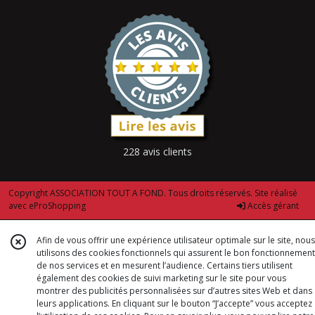
228 avis clients
Copyright ASSOCIATION TOUT A FOND. Tous droits réservés. Site réalisé
avec
eProShopping
Accès gérant
Afin de vous offrir une expérience utilisateur optimale sur le site, nous
utilisons des cookies fonctionnels qui assurent le bon fonctionnement
de nos services et en mesurent l’audience. Certains tiers utilisent
également des cookies de suivi marketing sur le site pour vous
montrer des publicités personnalisées sur d’autres sites Web et dans
leurs applications. En cliquant sur le bouton “J’accepte” vous acceptez