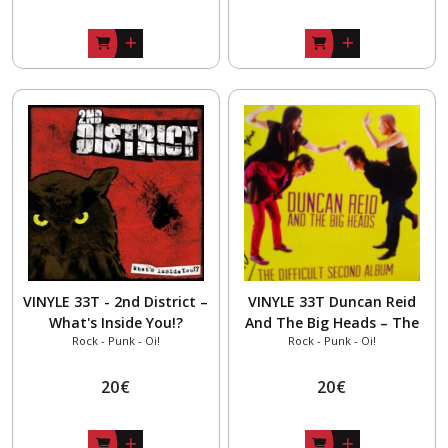
VINYLE 33T - 2nd District ‎–
VINYLE 33T Duncan Reid
What's Inside You!?
And The Big Heads – The
Rock - Punk - Oi!
Rock - Punk - Oi!
Difficult Second Album
20
€
20
€