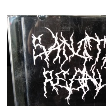
PUNK
HxC
(8)
METAL
-
HARD
ROCK
(4)
METAL
EXTREME
(1)
ROCKABILLY
-
PSYCHOBILLY
(5)
ROCK