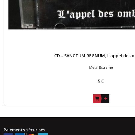
FRANCAIS
(1)
R'N'R
-
FOLK
(4)
CD - SANCTUM REGNUM, L'appel des 
Afficher
Metal Extreme
les
résultats
5
€
Paiements sécurisés