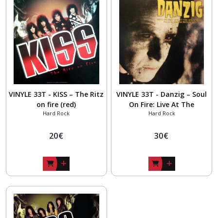
ROCK
ALTERNATIF
(31)
ROCK
/
GRUNGE
(3)
VINYLE 33T - KISS – The Ritz
VINYLE 33T - Danzig – Soul
on fire (red)
On Fire: Live At The
CLASSIC
Hard Rock
Hard Rock
Hollywood Palace, 1989 FM
ROCK
Broadcast
(2)
20
€
30
€
POP
-
ROCK
(4)
PROG