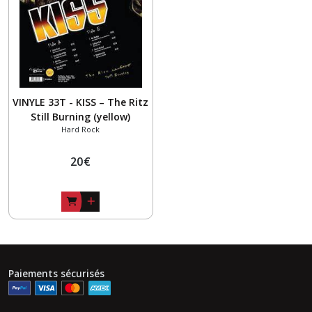
ROCK
(3)
GARAGE
-
SURF
-
VINYLE 33T - KISS – The Ritz
60's
Still Burning (yellow)
(20)
Hard Rock
20
€
ROCK
-
POST-
PUNK
(3)
GOTH
ROCK
Paiements sécurisés
(4)