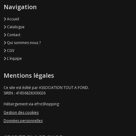
ROCK
Navigation
&
ROLL
Accueil
(5)
Catalogue
Contact
Afficher
Qui sommes nous ?
les
CGV
résultats
L'équipe
Mentions légales
Ce site est édité par ASSOCIATION TOUT A FOND.
SIREN : 41856828300026
Hébergement via eProShopping
Gestion des cookies
Données personnelles