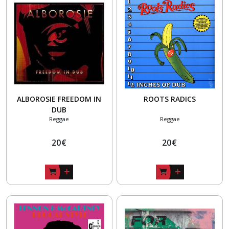
SKA
-
SKA
PUNK
(11)
REGGAE
ALBOROSIE FREEDOM IN
ROOTS RADICS
-
DUB
SKA
Reggae
Reggae
(16)
20
€
20
€
ROCK
-
SKA
(4)
Afficher