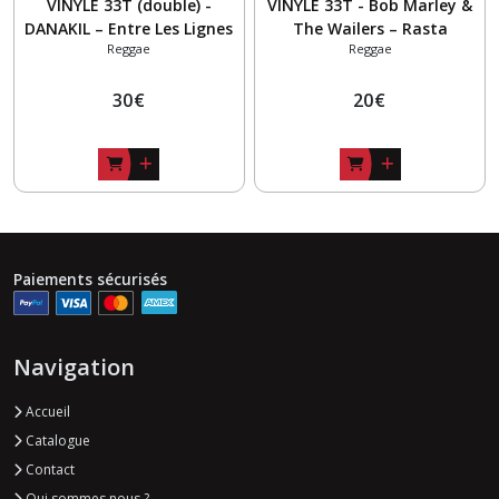
VINYLE 33T (double) -
VINYLE 33T - Bob Marley &
DANAKIL – Entre Les Lignes
The Wailers – Rasta
Reggae
Reggae
Dub By Manjul
Revolution
30
€
20
€
Paiements sécurisés
Navigation
Accueil
Catalogue
Contact
Qui sommes nous ?