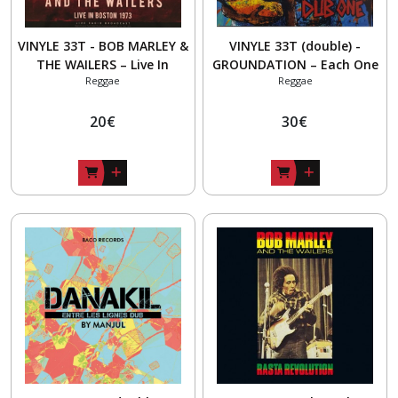
VINYLE 33T - BOB MARLEY &
VINYLE 33T (double) -
THE WAILERS – Live In
GROUNDATION – Each One
Reggae
Reggae
Boston 1973
Dub One
20
€
30
€