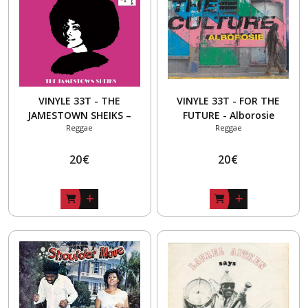
les
résultats
VINYLE 33T - THE
VINYLE 33T - FOR THE
JAMESTOWN SHEIKS –
FUTURE - Alborosie
Reggae
Reggae
Lennon & McCartney
Reggae Style
20
€
20
€