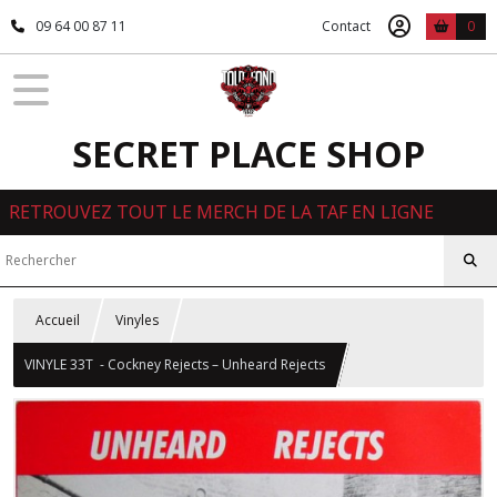
09 64 00 87 11
Contact
0
SECRET PLACE SHOP
RETROUVEZ TOUT LE MERCH DE LA TAF EN LIGNE
Accueil
Vinyles
VINYLE 33T - Cockney Rejects – Unheard Rejects