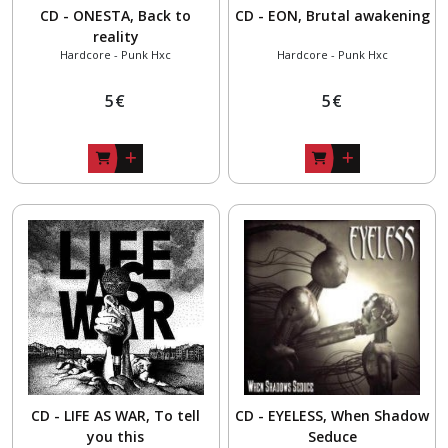
CD - ONESTA, Back to
CD - EON, Brutal awakening
reality
Hardcore - Punk Hxc
Hardcore - Punk Hxc
5
€
5
€
CD - LIFE AS WAR, To tell
CD - EYELESS, When Shadow
you this
Seduce