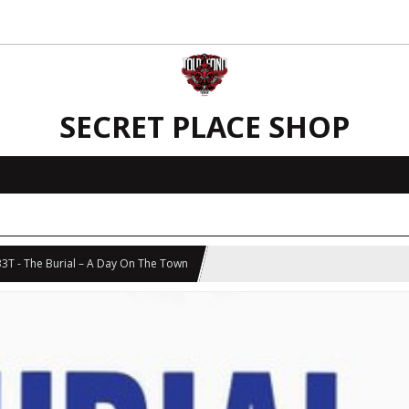
SECRET PLACE SHOP
33T - The Burial – A Day On The Town