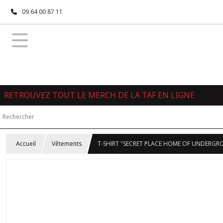
09 64 00 87 11
RETROUVEZ TOUT LE MERCH DE LA TAF EN LIGNE
Accueil
Vêtements
T-SHIRT "SECRET PLACE HOME OF UNDERG