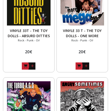
VINYLE 33T - THE TOY
VINYLE 33 T - THE TOY
DOLLS - ABSURD DITTIES
DOLLS - ONE MORE
Rock - Punk - Oi!
Rock - Punk - Oi!
MEGABYTE
20
€
20
€