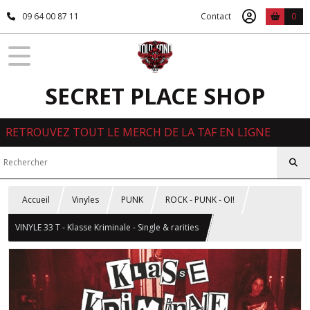
09 64 00 87 11
Contact
0
SECRET PLACE SHOP
RETROUVEZ TOUT LE MERCH DE LA TAF EN LIGNE
Accueil
Vinyles
PUNK
ROCK - PUNK - OI!
VINYLE 33 T - Klasse Kriminale - Single & rarities